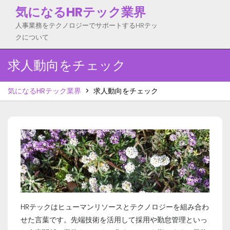
Skip
気になるHRテック業界
to
人事業務をテクノロジーでサポートするHRテッ
content
クについて
求人動向をチェック
気になるHRテック業界
>
求人動向をチェック
HRテックはヒューマンリソースとテクノロジーを組み合わ
せた言葉です。先端技術を活用して採用や勤怠管理といっ