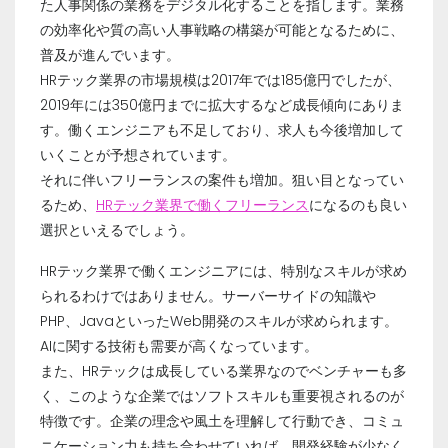
た人事関係の業務をデジタル化することを指します。業務
の効率化や質の高い人事戦略の構築が可能となるために、
普及が進んでいます。
HRテック業界の市場規模は2017年では185億円でしたが、
2019年には350億円までに拡大するなど成長傾向にありま
す。働くエンジニアも不足しており、求人も今後増加して
いくことが予想されています。
それに伴いフリーランスの案件も増加。狙い目となってい
るため、
HRテック業界で働くフリーランス
になるのも良い
選択といえるでしょう。
HRテック業界で働くエンジニアには、特別なスキルが求め
られるわけではありません。サーバーサイドの知識や
PHP、JavaといったWeb開発のスキルが求められます。
AIに関する技術も需要が高くなっています。
また、HRテックは成長している業界なのでベンチャーも多
く、このような企業ではソフトスキルも重要視されるのが
特徴です。企業の理念や風土を理解して行動でき、コミュ
ニケーション力も持ち合わせていれば、開発経験が少なく